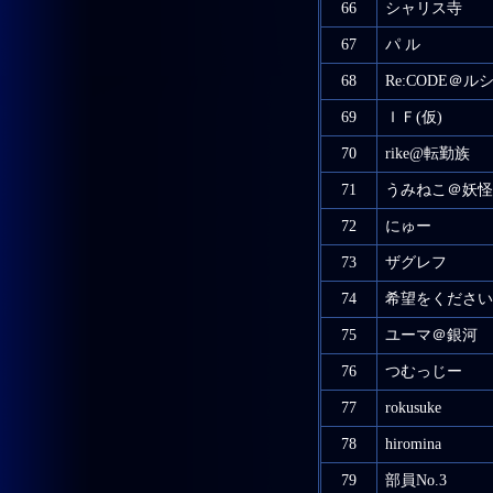
66
シャリス寺
67
パ ル
68
Re:CODE＠ル
69
ＩＦ(仮)
70
rike@転勤族
71
うみねこ＠妖怪
72
にゅー
73
ザグレフ
74
希望をください
75
ユーマ＠銀河
76
つむっじー
77
rokusuke
78
hiromina
79
部員No.3