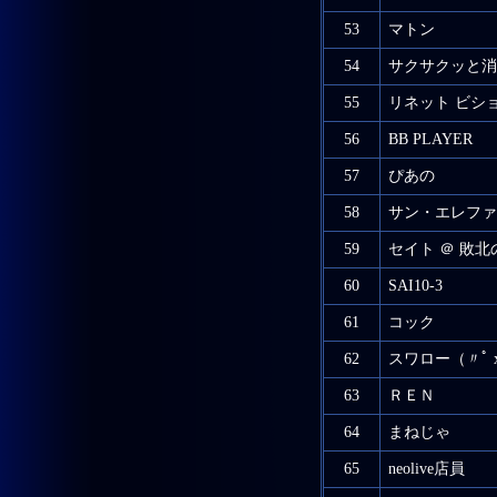
53
マトン
54
サクサクッと消
55
リネット ビシ
56
BB PLAYER
57
ぴあの
58
サン・エレファ
59
セイト ＠ 敗北
60
SAI10-3
61
コック
62
スワロー（〃ﾟ 
63
ＲＥＮ
64
まねじゃ
65
neolive店員