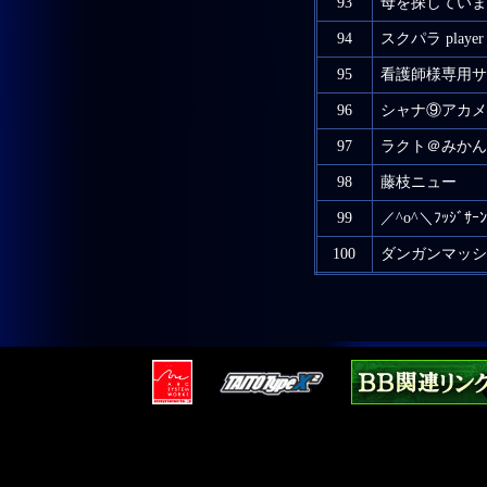
93
母を探していま
94
スクパラ player
95
看護師様専用サ
96
シャナ⑨アカメ
97
ラクト＠みかん
98
藤枝ニュー
99
／^o^＼ﾌｯｼﾞｻｰﾝ
100
ダンガンマッシ