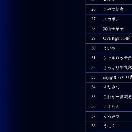
26
こやつ信者
27
スカポン
28
案山子菓子
29
GVER@FF14
30
えいや
31
シャルロッテ@
32
さっぱり牛乳寒
33
issy@まった
34
すたみな
35
これが一番減る
36
ナオたん
37
くろみや
38
うに？