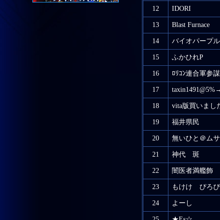
12
IDORI
13
Blast Furnace
14
バイオパープル
15
ふかひれP
16
ﾛﾘｺﾝ連合軍参
17
taxin1491@5%
18
vita版買いまし
19
福井県民
20
無いひと＠ムサ
21
神代 斑
22
闇医者満艦飾
23
もけけ ぴろぴ
24
よーし
25
★Es☆