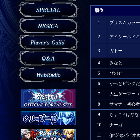
順位
1
プリズムカラー
2
アイシールド21
3
ガトー
4
みなと
5
ぴのせ
6
かっとビングだ
7
人生ゲーマー（
8
サマナー初心者
9
ちょこ♂ばなな
10
ナーガ
11
(p^3^)pバイ