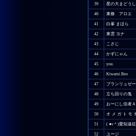
39
星の大まどうし
40
東條 アロエ
41
白峯 まほら
42
東雲 ヨナ
43
こさじ
44
かずにゃん
45
you.
46
Kiwami.Reo
47
ブランリュゼー
48
立ち回りの鬼
49
おーにし信者Ａ
50
オ メ ガ ト モ 
51
( ●ν＾)愛知
52
ユージ