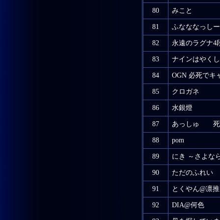
80
みこと
81
ふなななっしー
82
永遠のラグナ4
83
ナインはやくし
84
OGN 必死で
85
クロガネ
86
水銀燈
87
あっしゅ 死
88
pom
89
にき ～さよなら
90
ただのふれい
91
とくやん@凛推
92
DIA@何色