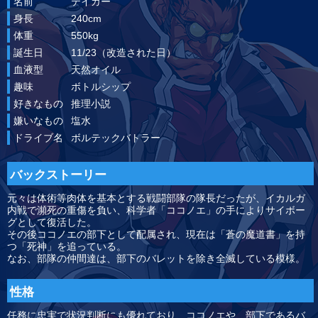
名前
テイガー
身長
240cm
体重
550kg
誕生日
11/23（改造された日）
血液型
天然オイル
趣味
ボトルシップ
好きなもの
推理小説
嫌いなもの
塩水
ドライブ名
ボルテックバトラー
バックストーリー
元々は体術等肉体を基本とする戦闘部隊の隊長だったが、イカルガ
内戦で瀕死の重傷を負い、科学者「ココノエ」の手によりサイボー
グとして復活した。
その後ココノエの部下として配属され、現在は「蒼の魔道書」を持
つ「死神」を追っている。
なお、部隊の仲間達は、部下のバレットを除き全滅している模様。
性格
任務に忠実で状況判断にも優れており、ココノエや、部下であるバ