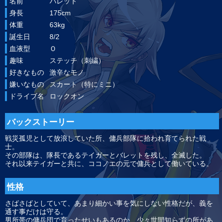
名前
バレット
身長
175cm
体重
63kg
誕生日
8/2
血液型
Ｏ
趣味
ステッチ（刺繍）
好きなもの
激辛なモノ
嫌いなもの
スカート（特にミニ）
ドライブ名
ロックオン
バックストーリー
戦災孤児として放浪していた所、傭兵部隊に拾われ育てられた戦
士。
その部隊は、隊長であるテイガーとバレットを残し、全滅した。
それ以来テイガーと共に、ココノエの元で傭兵として働いている。
性格
さばさばとしていて、あまり細かい事を気にしない性格だが、義を
通す事だけは守る。
男所帯の傭兵団で育ったせいもあるのか、少々世間知らずの所があ