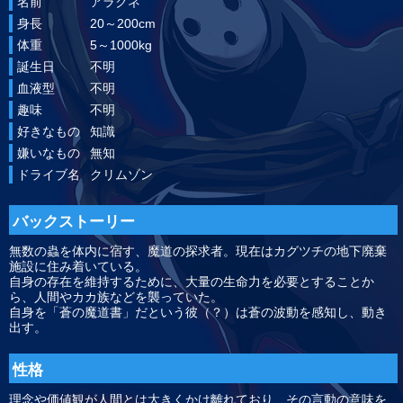
名前
アラクネ
身長
20～200cm
体重
5～1000kg
誕生日
不明
血液型
不明
趣味
不明
好きなもの
知識
嫌いなもの
無知
ドライブ名
クリムゾン
バックストーリー
無数の蟲を体内に宿す、魔道の探求者。現在はカグツチの地下廃棄
施設に住み着いている。
自身の存在を維持するために、大量の生命力を必要とすることか
ら、人間やカカ族などを襲っていた。
自身を「蒼の魔道書」だという彼（？）は蒼の波動を感知し、動き
出す。
性格
理念や価値観が人間とは大きくかけ離れており、その言動の意味を