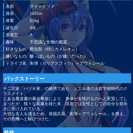
名前
マイ＝ナツメ
身長
162cm
体重
51kg
誕生日
4/4
血液型
A
趣味
不思議な生物の鑑賞。
好きなもの
爬虫類（特にカメレオン）
嫌いなもの
酸っぱいもの（が嫌いだった）
ドライブ名
朱弾（ガリアスフィラ）＝アウトシール
バックストーリー
十二宗家「ハヅキ家」の嫡男であり、ノエル達の士官学校時代のク
ラスメイト。
とある魔道書の暴走事故により、身体が女性のものへと変質してし
まったが、様々な葛藤を経た末、現在では女性としての自分を前向
きに受け入れている。
大切な友人を護るため、発掘兵装「朱弾＝アウトシール」を携え、
その危機へと駆けつけた。
性格