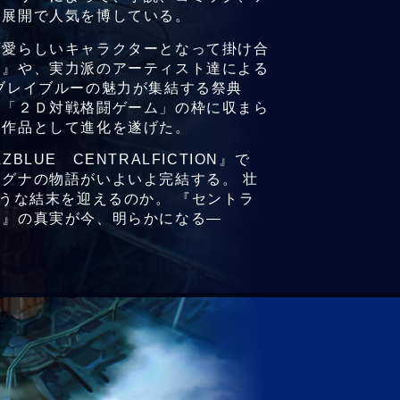
ア展開で人気を博している。
可愛らしいキャラクターとなって掛け合
じ』や、実力派のアーティスト達による
ブレイブルーの魅力が集結する祭典
え「２Ｄ対戦格闘ゲーム」の枠に収まら
ト作品として進化を遂げた。
LUE CENTRALFICTION』で
グナの物語がいよいよ完結する。 壮
ような結末を迎えるのか。 『セントラ
）』の真実が今、明らかになる―