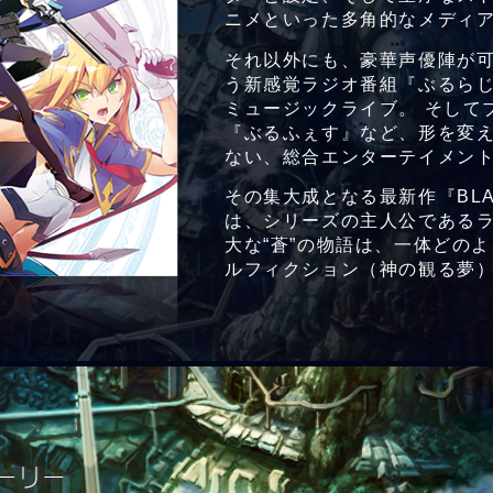
ニメといった多角的なメディ
それ以外にも、豪華声優陣が
う新感覚ラジオ番組『ぶるら
ミュージックライブ。 そして
『ぶるふぇす』など、形を変
ない、総合エンターテイメン
その集大成となる最新作『BLAZB
は、シリーズの主人公であるラ
大な“蒼”の物語は、一体どの
ルフィクション（神の観る夢