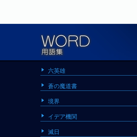
六英雄
蒼の魔道書
境界
イデア機関
滅日