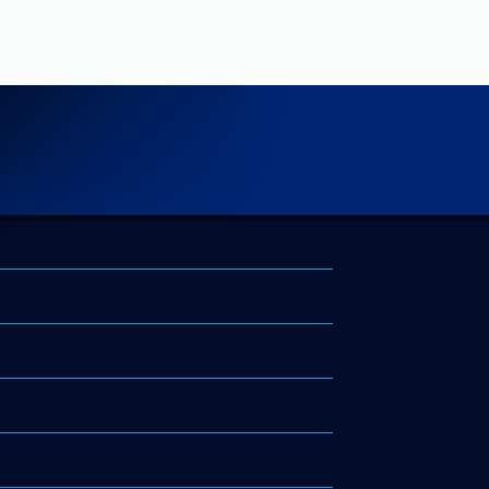
する
『窯』
を破壊
ュー）』
が生まれるの
ュー。
ちる事で黒き獣が誕