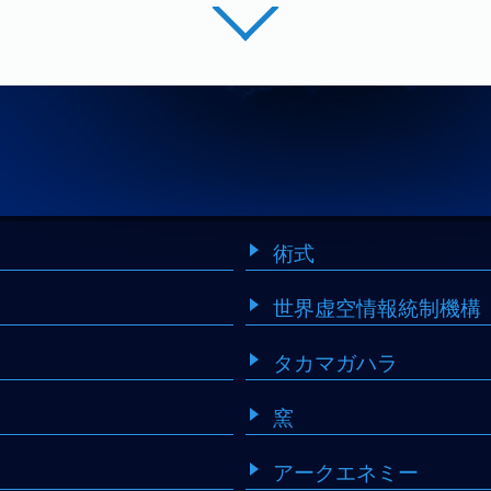
術式
世界虚空情報統制機構
ラグナの目的は、統制機構支部の最深部に存在
し、その中で精錬される少女
『ν-No.13-（ニ
タカマガハラ
を阻止する事だった。
黒き獣の器であるラグナと、その心臓であるニ
窯
二人が融合し、窯の向こうにある
『境界』
へ落
生する――
アークエネミー