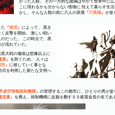
かった人類。 その一方的な蹂躙はやがて世界中に
こに現れるかも分からない怪物に 怯えて暮らす生活
かし、そんな人類の前に六人の英傑
『六英雄』
が姿
した
『術式』
によって、 黒き
く反撃を開始。 激しい戦い
のだった。 この時点で、黒
日が流れていた。
暗黒大戦の傷痕は想像以上に
魔素』
を防ぐため、 人々は
都市』
に移していく事とな
術式を利用した新たな文明へ
界虚空情報統制機構』
の管理するこの都市に、ひとりの男が姿
魔道書』
を携え、統制機構に反旗を翻すＳＳ級賞金首の名であ