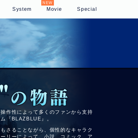
System
Movie
Special
た操作性によって多くのファンから支持
『BLAZBLUE』。
度もさることながら、個性的なキャラク
トーリーによって、小説、コミック、ア