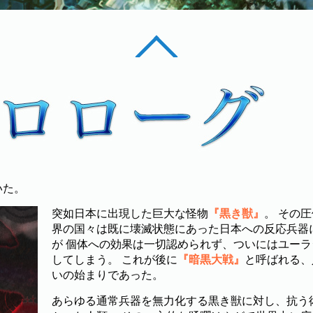
いた。
突如日本に出現した巨大な怪物
『黒き獣』
。 その
界の国々は既に壊滅状態にあった日本への反応兵器
が 個体への効果は一切認められず、ついにはユー
してしまう。 これが後に
『暗黒大戦』
と呼ばれる、
いの始まりであった。
あらゆる通常兵器を無力化する黒き獣に対し、抗う