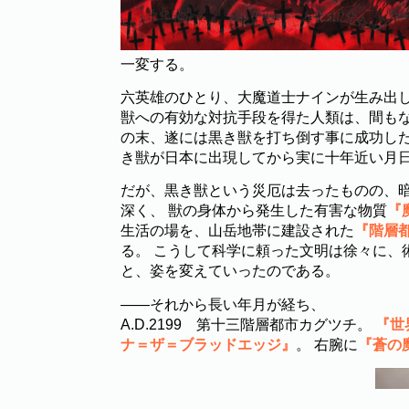
一変する。
六英雄のひとり、大魔道士ナインが生み出
獣への有効な対抗手段を得た人類は、間もな
の末、遂には黒き獣を打ち倒す事に成功した
き獣が日本に出現してから実に十年近い月
だが、黒き獣という災厄は去ったものの、
深く、 獣の身体から発生した有害な物質
『
生活の場を、山岳地帯に建設された
『階層
る。 こうして科学に頼った文明は徐々に、
と、姿を変えていったのである。
――それから長い年月が経ち、
A.D.2199 第十三階層都市カグツチ。
『世
ナ＝ザ＝ブラッドエッジ』
。 右腕に
『蒼の