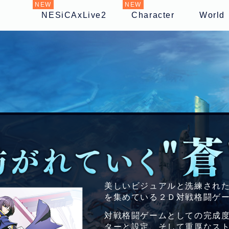
NESiCAxLive2
Character
World
美しいビジュアルと洗練され
を集めている２Ｄ対戦格闘ゲーム
対戦格闘ゲームとしての完成
ターと設定、そして重厚なス