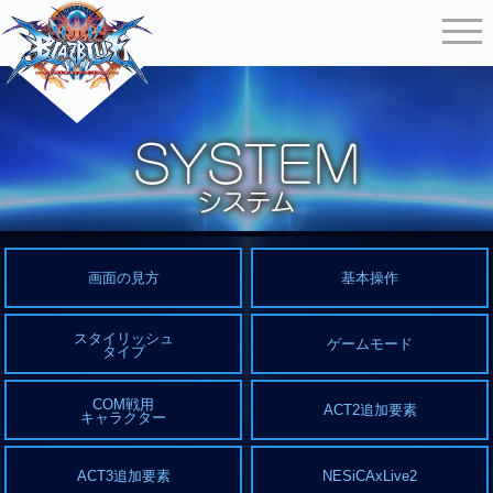
画面の見方
基本操作
スタイリッシュ
ゲームモード
タイプ
COM戦用
ACT2追加要素
キャラクター
ACT3追加要素
NESiCAxLive2