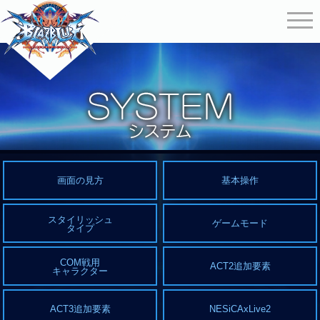
画面の見方
基本操作
スタイリッシュ
ゲームモード
タイプ
COM戦用
ACT2追加要素
キャラクター
ACT3追加要素
NESiCAxLive2