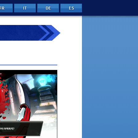
FRE
ITA
GER
SPA