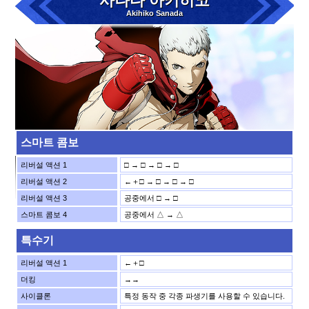
사나다 아키히코
Akihiko Sanada
스마트 콤보
리버설 액션 1
□ → □ → □ → □
리버설 액션 2
←＋□ → □ → □ → □
리버설 액션 3
공중에서 □ → □
스마트 콤보 4
공중에서 △ → △
특수기
리버설 액션 1
←＋□
더킹
→→
사이클론
특정 동작 중 각종 파생기를 사용할 수 있습니다.