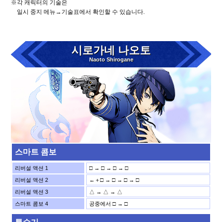
※각 캐릭터의 기술은
일시 중지 메뉴→기술표에서 확인할 수 있습니다.
시로가네 나오토
Naoto Shirogane
스마트 콤보
리버설 액션 1
□ → □ → □ → □
리버설 액션 2
←＋□ → □ → □ → □
리버설 액션 3
△ → △ → △
스마트 콤보 4
공중에서 □ → □