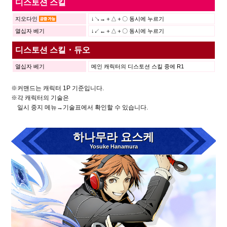
디스토션 스킬
지오다인
↓↘→＋△＋〇 동시에 누르기
열십자 베기
↓↙←＋△＋〇 동시에 누르기
디스토션 스킬・듀오
열십자 베기
메인 캐릭터의 디스토션 스킬 중에 R1
※커맨드는 캐릭터 1P 기준입니다.
※각 캐릭터의 기술은
일시 중지 메뉴→기술표에서 확인할 수 있습니다.
하나무라 요스케
Yosuke Hanamura