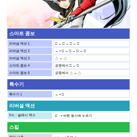
스마트 콤보
리버설 액션 1
□ → □ → □ → □
리버설 액션 2
←＋□ → □ → □ → □
리버설 액션 3
△ → △
스마트 콤보 4
공중에서 □ → □
스마트 콤보 5
공중에서 △ → △
특수기
특수기 1
←＋□
리버설 액션
5식・슬래시 액스
□・× 버튼 동시에 누르기
스킬