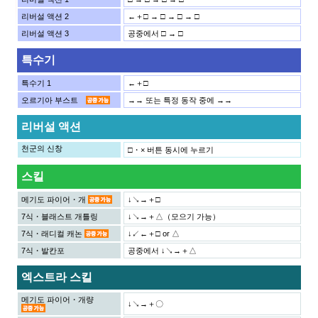
리버설 액션 2
←＋□ → □ → □ → □
리버설 액션 3
공중에서 □ → □
특수기
특수기 1
←＋□
오르기아 부스트
→→ 또는 특정 동작 중에 →→
리버설 액션
천군의 신창
□・× 버튼 동시에 누르기
스킬
메기도 파이어・개
↓↘→＋□
7식・블래스트 개틀링
↓↘→＋△（모으기 가능）
7식・래디컬 캐논
↓↙←＋□ or △
7식・발칸포
공중에서 ↓↘→＋△
엑스트라 스킬
메기도 파이어・개량
↓↘→＋〇