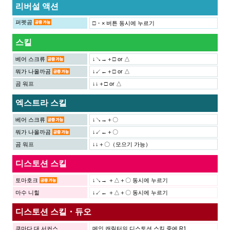
리버설 액션
퍼펫곰
□・× 버튼 동시에 누르기
스킬
베어 스크류
↓↘→＋□ or △
뭐가 나올까곰
↓↙←＋□ or △
곰 워프
↓↓＋□ or △
엑스트라 스킬
베어 스크류
↓↘→＋〇
뭐가 나올까곰
↓↙←＋〇
곰 워프
↓↓＋〇（모으기 가능）
디스토션 스킬
토마호크
↓↘→ ＋△＋〇 동시에 누르기
마수 니힐
↓↙← ＋△＋〇 동시에 누르기
디스토션 스킬・듀오
쿠마다 대 서커스
메인 캐릭터의 디스토션 스킬 중에 R1