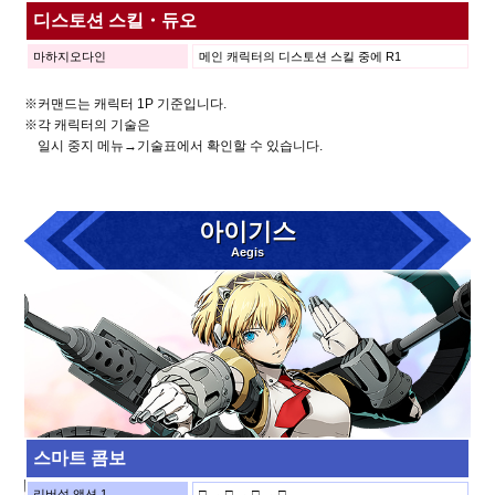
디스토션 스킬・듀오
마하지오다인
메인 캐릭터의 디스토션 스킬 중에 R1
※커맨드는 캐릭터 1P 기준입니다.
※각 캐릭터의 기술은
일시 중지 메뉴→기술표에서 확인할 수 있습니다.
아이기스
Aegis
스마트 콤보
리버설 액션 1
□ → □ → □ → □