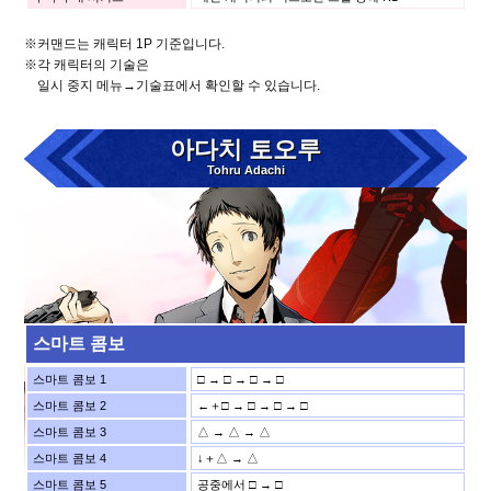
※커맨드는 캐릭터 1P 기준입니다.
※각 캐릭터의 기술은
일시 중지 메뉴→기술표에서 확인할 수 있습니다.
아다치 토오루
Tohru Adachi
스마트 콤보
스마트 콤보 1
□ → □ → □ → □
스마트 콤보 2
←＋□ → □ → □ → □
스마트 콤보 3
△ → △ → △
스마트 콤보 4
↓＋△ → △
스마트 콤보 5
공중에서 □ → □