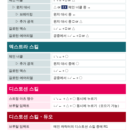
체인 너클
↓↘→＋□ or △
▷ 윈치 대시
△ or
체인 너클 중 →
▷ 브레이킹
윈치 대시 중 ←
▷ 추가 공격
윈치 대시 중 □ or △
길로틴 액스
↓↙←＋□ or △
길로틴·에어리얼
공중에서 ↓↙←＋□ or △
엑스트라 스킬
체인 너클
↓↘→＋〇
▷ 추가 공격
윈치 대시 중에 〇
길로틴 액스
↓↙←＋〇
길로틴·에어리얼
공중에서 ↓↙←＋〇
디스토션 스킬
스트링 아츠 맹수
↓↘→ ＋△＋〇 동시에 누르기
브루탈 임팩트
↓↙← ＋△＋〇 동시에 누르기（모으기 가능）
디스토션 스킬・듀오
브루탈 임팩트
메인 캐릭터의 디스토션 스킬 중에 R1