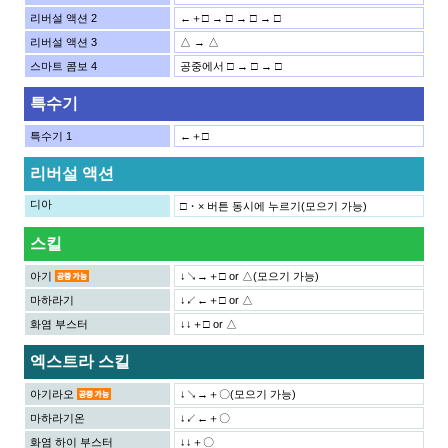
리버설 액션 2
←＋□ → □ → □ → □
리버설 액션 3
△ → △
스마트 콤보 4
공중에서 □ → □ → □
특수기
특수기 1
←＋□
리버설 액션
디아
□・× 버튼 동시에 누르기(모으기 가능)
스킬
아기
↓↘→＋□ or △(모으기 가능)
마하라기
↓↙←＋□ or △
화염 부스터
↓↓＋□ or △
엑스트라 스킬
아기라오
↓↘→＋〇(모으기 가능)
마하라기온
↓↙←＋〇
화염 하이 부스터
↓↓＋〇