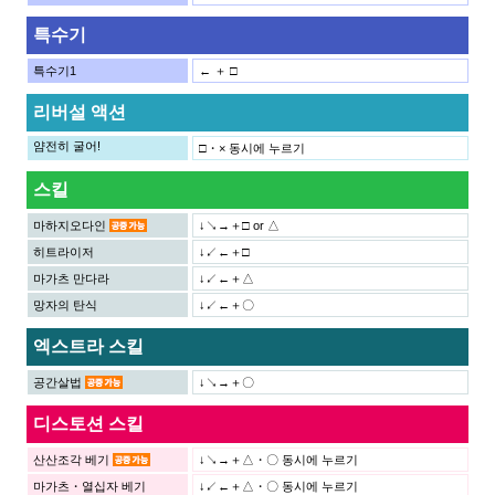
특수기
특수기1
← ＋ □
리버설 액션
얌전히 굴어!
□・× 동시에 누르기
스킬
마하지오다인
↓↘→＋□ or △
히트라이저
↓↙←＋□
마가츠 만다라
↓↙←＋△
망자의 탄식
↓↙←＋〇
엑스트라 스킬
공간살법
↓↘→＋〇
디스토션 스킬
산산조각 베기
↓↘→＋△・〇 동시에 누르기
마가츠・열십자 베기
↓↙←＋△・〇 동시에 누르기