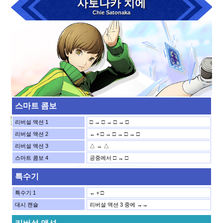
사토나카 치에
Chie Satonaka
스마트 콤보
리버설 액션 1
□ → □ → □ → □
리버설 액션 2
←＋□ → □ → □ → □
리버설 액션 3
△ → △
스마트 콤보 4
공중에서 □ → □
특수기
특수기 1
←＋□
대시 캔슬
리버설 액션 3 중에 →→