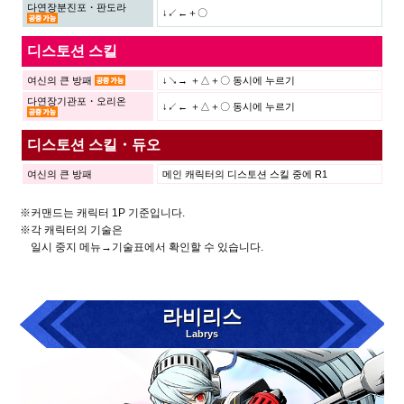
다연장분진포・판도라
↓↙←＋〇
디스토션 스킬
여신의 큰 방패
↓↘→ ＋△＋〇 동시에 누르기
다연장기관포・오리온
↓↙← ＋△＋〇 동시에 누르기
디스토션 스킬・듀오
여신의 큰 방패
메인 캐릭터의 디스토션 스킬 중에 R1
※커맨드는 캐릭터 1P 기준입니다.
※각 캐릭터의 기술은
일시 중지 메뉴→기술표에서 확인할 수 있습니다.
라비리스
Labrys