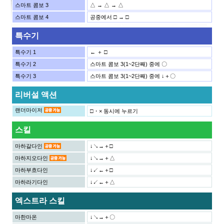
스마트 콤보 3
△ → △ → △
스마트 콤보 4
공중에서 □ → □
특수기
특수기 1
← ＋ □
특수기 2
스마트 콤보 3(1~2단째) 중에 〇
특수기 3
스마트 콤보 3(1~2단째) 중에 ↓＋〇
리버설 액션
랜더마이저
□・× 동시에 누르기
스킬
마하갈다인
↓↘→＋□
마하지오다인
↓↘→＋△
마하부흐다인
↓↙←＋□
마하라기다인
↓↙←＋△
엑스트라 스킬
마한마온
↓↘→＋〇