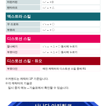
마린카린
↓↙←＋□
텐타라프
↓↙←＋△
엑스트라 스킬
꾸·드로와
↓↘→＋〇
부흐라
↓↙←＋〇
디스토션 스킬
찰나베기
↓↘→ ＋△＋〇 동시에 누르기
부흐다인
↓↙← ＋△＋〇 동시에 누르기
디스토션 스킬・듀오
부흐다인
메인 캐릭터의 디스토션 스킬 중에 R1
※커맨드는 캐릭터 1P 기준입니다.
※각 캐릭터의 기술은
일시 중지 메뉴→기술표에서 확인할 수 있습니다.