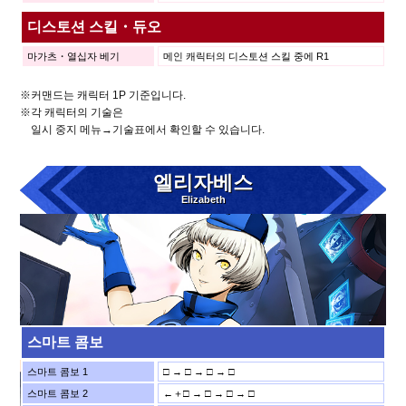
디스토션 스킬・듀오
마가츠・열십자 베기
메인 캐릭터의 디스토션 스킬 중에 R1
※커맨드는 캐릭터 1P 기준입니다.
※각 캐릭터의 기술은
일시 중지 메뉴→기술표에서 확인할 수 있습니다.
엘리자베스
Elizabeth
스마트 콤보
스마트 콤보 1
□ → □ → □ → □
스마트 콤보 2
←＋□ → □ → □ → □