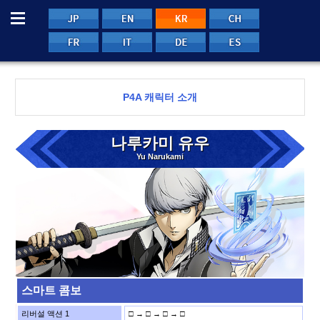
Menu
JP
EN
CH
KR
FRE
ITA
GER
SPA
P4A 캐릭터 소개
나루카미 유우
Yu Narukami
스마트 콤보
리버설 액션 1
□ → □ → □ → □