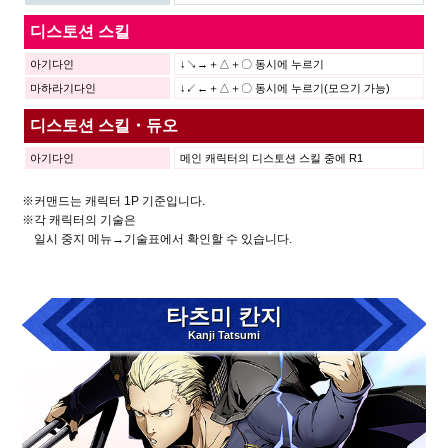
디스토션 스킬
아기다인
↓↘→＋△＋〇 동시에 누르기
마하라기다인
↓↙←＋△＋〇 동시에 누르기(모으기 가능)
디스토션 스킬・듀오
아기다인
메인 캐릭터의 디스토션 스킬 중에 R1
※커맨드는 캐릭터 1P 기준입니다.
※각 캐릭터의 기술은
일시 중지 메뉴→기술표에서 확인할 수 있습니다.
타츠미 칸지
Kanji Tatsumi