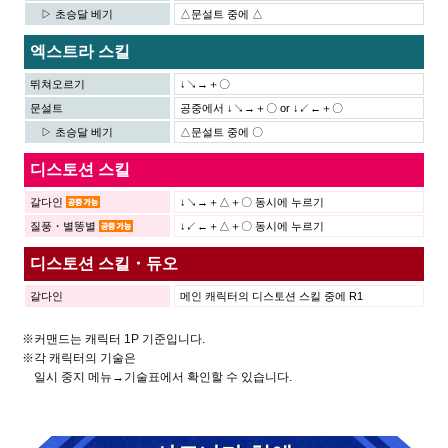
▷ 초승달 베기
△문설트 중에 △
엑스트라 스킬
뛰쳐오르기
↓↘→＋〇
문설트
공중에서 ↓↘→＋〇 or ↓↙←＋〇
▷ 초승달 베기
△문설트 중에 〇
디스토션 스킬
갈다인
↓↘→＋△＋〇 동시에 누르기
질풍・별똥별
↓↙←＋△＋〇 동시에 누르기
디스토션 스킬・듀오
갈다인
메인 캐릭터의 디스토션 스킬 중에 R1
※커맨드는 캐릭터 1P 기준입니다.
※각 캐릭터의 기술은
일시 중지 메뉴→기술표에서 확인할 수 있습니다.