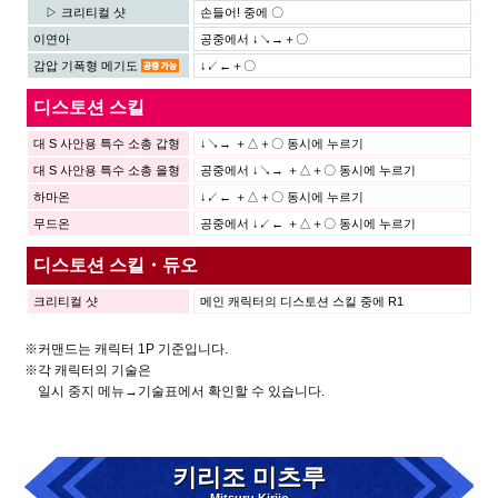
▷ 크리티컬 샷
손들어! 중에 〇
이연아
공중에서 ↓↘→＋〇
감압 기폭형 메기도
↓↙←＋〇
디스토션 스킬
대 S 사안용 특수 소총 갑형
↓↘→ ＋△＋〇 동시에 누르기
대 S 사안용 특수 소총 을형
공중에서 ↓↘→ ＋△＋〇 동시에 누르기
하마온
↓↙← ＋△＋〇 동시에 누르기
무드온
공중에서 ↓↙← ＋△＋〇 동시에 누르기
디스토션 스킬・듀오
크리티컬 샷
메인 캐릭터의 디스토션 스킬 중에 R1
※커맨드는 캐릭터 1P 기준입니다.
※각 캐릭터의 기술은
일시 중지 메뉴→기술표에서 확인할 수 있습니다.
키리조 미츠루