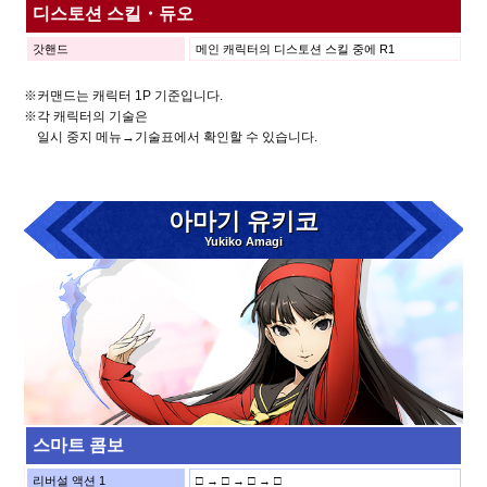
디스토션 스킬・듀오
갓핸드
메인 캐릭터의 디스토션 스킬 중에 R1
※커맨드는 캐릭터 1P 기준입니다.
※각 캐릭터의 기술은
일시 중지 메뉴→기술표에서 확인할 수 있습니다.
아마기 유키코
Yukiko Amagi
스마트 콤보
리버설 액션 1
□ → □ → □ → □