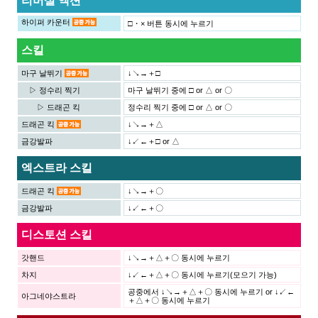
리버설 액션
하이퍼 카운터
□・× 버튼 동시에 누르기
스킬
마구 날뛰기
↓↘→＋□
▷ 정수리 찍기
마구 날뛰기 중에 □ or △ or 〇
▷ 드래곤 킥
정수리 찍기 중에 □ or △ or 〇
드래곤 킥
↓↘→＋△
금강발파
↓↙←＋□ or △
엑스트라 스킬
드래곤 킥
↓↘→＋〇
금강발파
↓↙←＋〇
디스토션 스킬
갓핸드
↓↘→＋△＋〇 동시에 누르기
차지
↓↙←＋△＋〇 동시에 누르기(모으기 가능)
공중에서 ↓↘→＋△＋〇 동시에 누르기 or ↓↙←
아그네야스트라
＋△＋〇 동시에 누르기