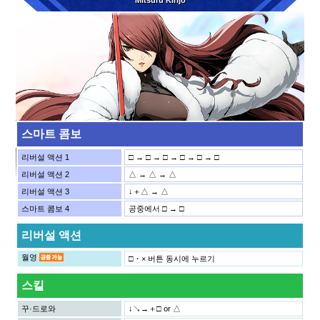
Mitsuru Kirijo
스마트 콤보
리버설 액션 1
□ → □ → □ → □ → □ → □
리버설 액션 2
△ → △ → △
리버설 액션 3
↓＋△ → △
스마트 콤보 4
공중에서 □ → □
리버설 액션
월영
□・× 버튼 동시에 누르기
스킬
꾸·드로와
↓↘→＋□ or △