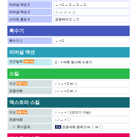
리버설 액션 2
←＋□ → □ → □ → □
리버설 액션 3
△ → △ → △
스마트 콤보 4
공중에서 □ → □
특수기
특수기 1
←＋□
리버설 액션
건곤일척
□・× 버튼 동시에 누르기
스킬
지오
↓↘→＋□ or △
전광석화
↓↙←＋□ or △
엑스트라 스킬
지오
↓↘→＋〇(모으기 가능)
전광석화
↓↙←＋〇
▷ 추가공격
전광석화 중에 □ or △ or 〇