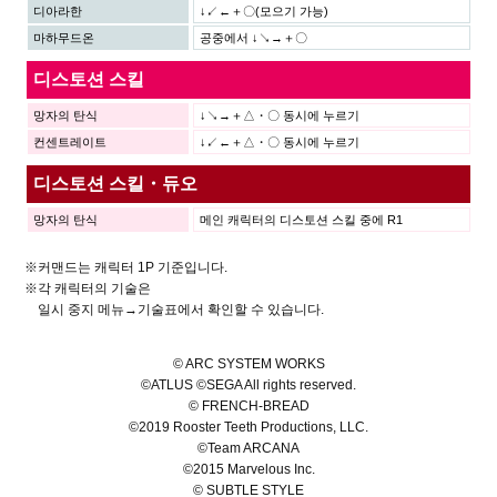
디아라한
↓↙←＋〇(모으기 가능)
마하무드온
공중에서 ↓↘→＋〇
디스토션 스킬
망자의 탄식
↓↘→＋△・〇 동시에 누르기
컨센트레이트
↓↙←＋△・〇 동시에 누르기
디스토션 스킬・듀오
망자의 탄식
메인 캐릭터의 디스토션 스킬 중에 R1
※커맨드는 캐릭터 1P 기준입니다.
※각 캐릭터의 기술은
일시 중지 메뉴→기술표에서 확인할 수 있습니다.
© ARC SYSTEM WORKS
©ATLUS ©SEGA All rights reserved.
© FRENCH-BREAD
©2019 Rooster Teeth Productions, LLC.
©Team ARCANA
©2015 Marvelous Inc.
© SUBTLE STYLE