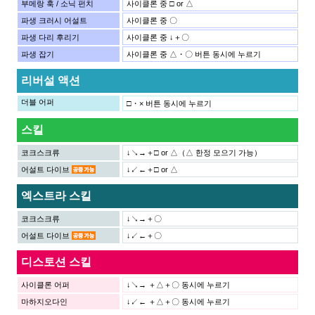
부메랑 훅 / 소닉 펀치
사이클론 중 □ or △
파생 크러시 어설트
사이클론 중 〇
파생 다리 후리기
사이클론 중 ↓＋〇
파생 잡기
사이클론 중 △・〇 버튼 동시에 누르기
리버설 액션
더블 어퍼
□・× 버튼 동시에 누르기
스킬
코크스크류
↓↘→＋□ or △（△ 한정 모으기 가능）
어설트 다이브
↓↙←＋□ or △
엑스트라 스킬
코크스크류
↓↘→＋〇
어설트 다이브
↓↙←＋〇
디스토션 스킬
사이클론 어퍼
↓↘→ ＋△＋〇 동시에 누르기
마하지오다인
↓↙← ＋△＋〇 동시에 누르기