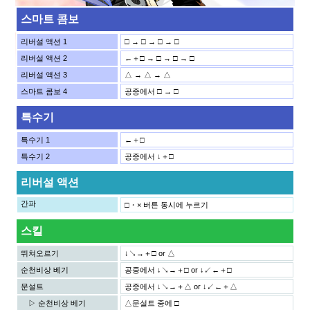
스마트 콤보
리버설 액션 1
□ → □ → □ → □
리버설 액션 2
←＋□ → □ → □ → □
리버설 액션 3
△ → △ → △
스마트 콤보 4
공중에서 □ → □
특수기
특수기 1
←＋□
특수기 2
공중에서 ↓＋□
리버설 액션
간파
□・× 버튼 동시에 누르기
스킬
뛰쳐오르기
↓↘→＋□ or △
순천비상 베기
공중에서 ↓↘→＋□ or ↓↙←＋□
문설트
공중에서 ↓↘→＋△ or ↓↙←＋△
▷ 순천비상 베기
△문설트 중에 □