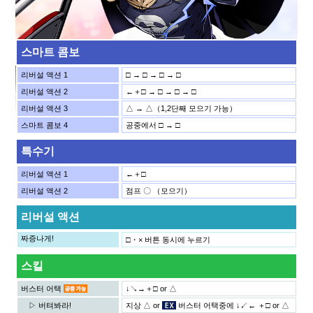
스마트 콤보
리버설 액션 1
□ → □ → □ → □
리버설 액션 2
←＋□ → □ → □ → □
리버설 액션 3
△ → △（1,2단째 모으기 가능）
스마트 콤보 4
공중에서 □ → □
특수기
리버설 액션 1
←＋□
리버설 액션 2
점프 〇 （모으기）
리버설 액션
짜증나게!
□・× 버튼 동시에 누르기
스킬
버스터 어택
↓↘→＋□ or △
▷ 버텨봐라!
지상 △ or
버스터 어택중에 ↓↙← ＋□ or △