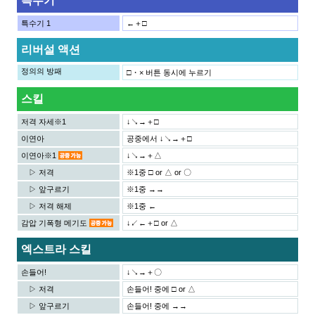
특수기
특수기 1
←＋□
리버설 액션
정의의 방패
□・× 버튼 동시에 누르기
스킬
저격 자세※1
↓↘→＋□
이연아
공중에서 ↓↘→＋□
이연아※1
↓↘→＋△
▷ 저격
※1중 □ or △ or 〇
▷ 앞구르기
※1중 →→
▷ 저격 해제
※1중 ←
감압 기폭형 메기도
↓↙←＋□ or △
엑스트라 스킬
손들어!
↓↘→＋〇
▷ 저격
손들어! 중에 □ or △
▷ 앞구르기
손들어! 중에 →→