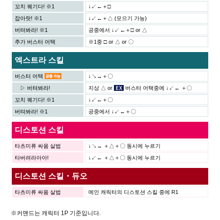
꼬치 꿰기다! ※1
↓↙←＋□
잡아랏! ※1
↓↙←＋△ (모으기 가능)
버텨봐라! ※1
공중에서 ↓↙←＋□ or △
추가 버스터 어택
※1중 □ or △ or 〇
엑스트라 스킬
버스터 어택
↓↘→＋〇
▷ 버텨봐라!
지상 △ or
버스터 어택중에 ↓↙← ＋〇
꼬치 꿰기다! ※1
↓↙←＋〇
버텨봐라! ※1
공중에서 ↓↙←＋〇
디스토션 스킬
타츠미류 싸움 살법
↓↘→ ＋△＋〇 동시에 누르기
타버려라아아!
↓↙← ＋△＋〇 동시에 누르기
디스토션 스킬・듀오
타츠미류 싸움 살법
메인 캐릭터의 디스토션 스킬 중에 R1
※커맨드는 캐릭터 1P 기준입니다.