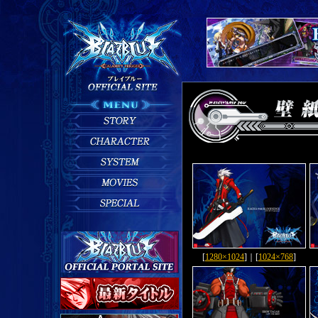
[
1280×1024
]｜[
1024×768
]