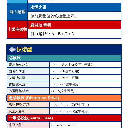
永恆之風
能力超載
使幻風量值的恢復量上昇。
嘉貝拉‧琉特
上限突破技
能力超載中 A＋B＋C＋D
技術型
必殺技
泰尼‧羅伯利亞
↓↘→＋A or B or C(空中可用)
國葛１３世
↓↙←＋A(空中可用)
艾微‧布蘿薩
↓↙←＋B(空中可用)
首德‧愛莉絲
↓↙←＋C(空中可用)
巴雷爾‧洛塔斯
↓↓＋A(空中可用)
超必殺技 (Distortion Drive)
巴登‧巴登‧莉莉
→↘↓↙←→＋C(空中可用)
嵐之大麗菊
→↘↓↙←→＋B(空中可用)
一擊必殺技(Astral Heat)
小丑金盞
↓↘→↘↓↙←＋C