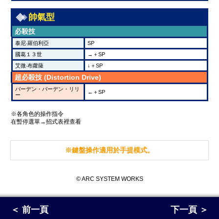
帥氣型
必殺技
泰尼‧羅伯利亞
SP
國葛１３世
→＋SP
艾微‧布蘿薩
↓＋SP
超必殺技 (Distortion Drive)
バーデン・バーデン・リリ
←＋SP
ー
※各角色的操作指令
在暫停選單→招式表裡查看
※鍵盤操作適用於手提模式。
© ARC SYSTEM WORKS
＜ 前一頁
下一頁 ＞