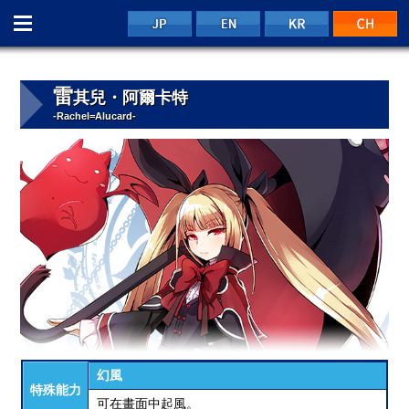
Menu
JP
EN
KR
C
雷
其兒・阿爾卡特
-Rachel=Alucard-
幻風
特殊能力
可在畫面中起風。