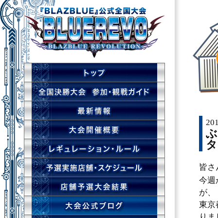
201
ぶ
タ
皆さ
今週
が、
東京
りま