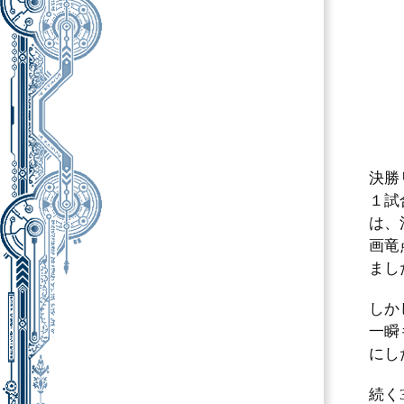
決勝
１試
は、
画竜
まし
しか
一瞬
にし
続く