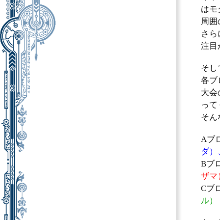
はモ
周囲
さら
注目
そし
各ブ
大会
って
そん
Aブ
ダ）
Bブ
ザマ
Cブ
ル）