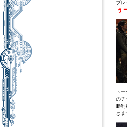
プレ
ぅ
トー
のチ
勝利
きま