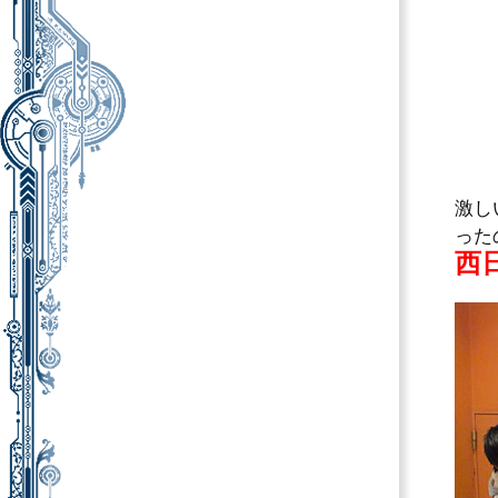
激し
った
西