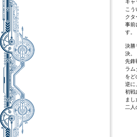
キャ
こう
クタ
事前
す。
決勝
決。
先鋒
ラム
をど
逆に
初戦
まし
二人