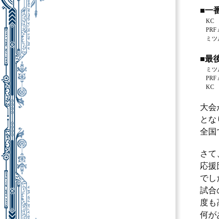
■一
KC
PRF 
ミツ
■最
ミツ
PRF
KC
大会
とな
全国
さて
応援
でし
試合
度も
何が