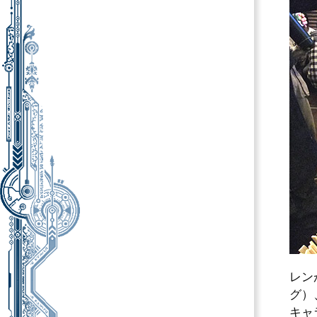
レン
グ）
キャ