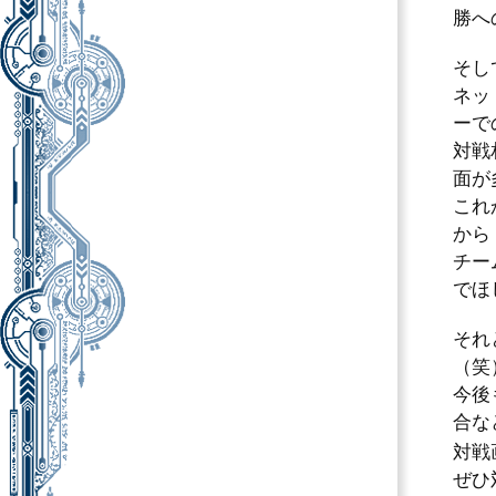
勝へ
そし
ネッ
ーで
対戦
面が
これ
から
チー
でほ
それ
（笑
今後
合な
対戦
ぜひ