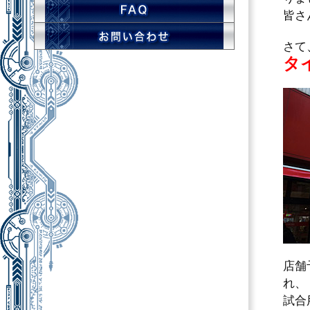
皆さ
さて
タ
店舗
れ、
試合